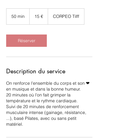
15
euros
50 min
5
15 €
CORPEO Tilff
0
m
i
n
Réserver
Description du service
On renforce l'ensemble du corps et son ❤
en musique et dans la bonne humeur.
20 minutes où l'on fait grimper la
température et le rythme cardiaque.
Suivi de 20 minutes de renforcement
musculaire intense (gainage, résistance,
...), basé Pilates, avec ou sans petit
matériel.