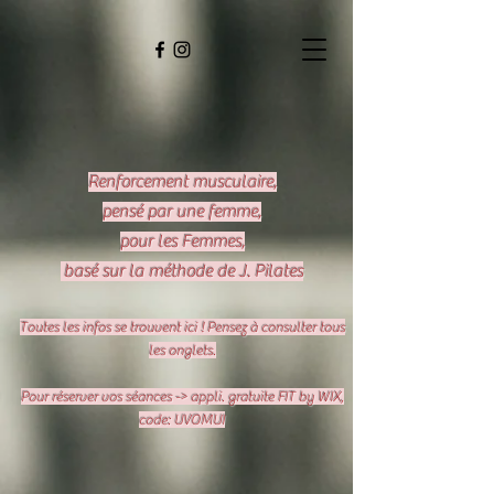
Renforcement musculaire,
pensé par une femme,
pour les Femmes,
basé sur la méthode de J. Pilates
​Toutes les infos se trouvent ici ! Pensez à consulter tous
les onglets.
Pour réserver vos séances -> appli. gratuite FIT by WIX,
code: UVOMUI